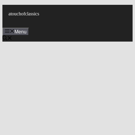
컨
텐
atouchofclassics
츠
로
Menu
건
너
뛰
기