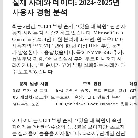
실제 사례와 데이터: 2024~2025년
사용자 경험 분석
최근 2년간, “UEFI 부팅 순서 꼬였을 때 복원” 관련 사
용자 사례는 계속 증가하고 있습니다. Microsoft Tech
Community 2024년 11월 분석에 따르면, 윈도우11/10
사용자의 약 7%가 1년에 한 번 이상 UEFI 부팅 문제
가 발생한다고 응답했습니다. 특히 NVMe SSD 추가,
듀얼부팅 환경, OS 클린설치 후에 부트 매니저가 사
라지거나, 부트 순서가 꼬여 부팅 실패하는 사례가 다
수 보고되었습니다.
문제 발생 시점
주요 원인
해결
SSD 추가 및 교체
EFI 파티션 중복, 부트 엔트리 꼬임
82%
OS 재설치/업그레이드
부트로더 손상, EFI 엔트리 누락
78%
멀티부팅 도입
GRUB/Windows Boot Manager 충돌
71%
이 데이터는 UEFI 부팅 순서 꼬였을 때 복원이 숙련
자에게는 70~80% 수준의 성공률을 보이지만, 초보자
는 실패율이 높음을 시사합니다. 따라서, 단계별 진단