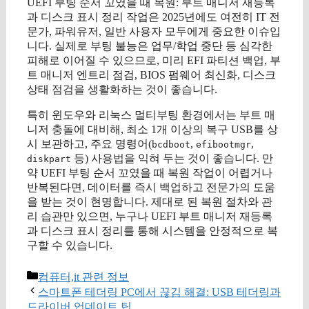
UEFI 부팅 순서 꼬였을 때 복원: 부트 매니저 재등록
과 디스크 표시 정리 작업은 2025년에도 여전히 IT 전
문가, 파워유저, 일반 사용자 모두에게 중요한 이슈입
니다. 실제로 부팅 불능은 업무/학업 중단 등 심각한
피해로 이어질 수 있으므로, 미리 EFI 파티션 백업, 부
트 매니저 엔트리 점검, BIOS 펌웨어 최신화, 디스크
상태 점검을 생활화하는 것이 좋습니다.
특히 윈도우와 리눅스 멀티부팅 환경에서는 부트 매
니저 충돌에 대비해, 최소 1개 이상의 복구 USB를 상
시 보관하고, 주요 명령어(
,
,
bcdboot
efibootmgr
등) 사용법을 익혀 두는 것이 좋습니다. 만
diskpart
약 UEFI 부팅 순서 꼬였을 때 복원 작업이 어렵거나
반복된다면, 데이터를 즉시 백업하고 전문가의 도움
을 받는 것이 현명합니다. 제대로 된 복원 절차와 관
리 습관만 있으면, 누구나 UEFI 부트 매니저 재등록
과 디스크 표시 정리를 통해 시스템을 안정적으로 복
구할 수 있습니다.
카
컴퓨터,it 관련 정보
테
스마트폰 테더링 PC에서 끊김 해결: USB 테더링과
고
드라이버 업데이트 팁