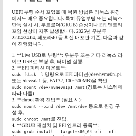
UEFI 부팅 순서 꼬였을 때 복원 방법은 리눅스 환경
에서도 매우 중요합니다. 특히 듀얼부팅 또는 리눅스
단독 설치 시, 부트로더(GRUB) 손상이나 EFI 엔트리
꼬임 현상이 자주 발생합니다. 2025년 우분투
22.04/24.04, 페도라40 등 최신 배포판 기준, 다음과 같
이 진행합니다.
1. **Live USB로 부팅**: 우분투 또는 기타 리눅스 라
이브 USB로 부팅 후, 터미널 실행.
2. **EFI 파티션 마운트**:
명령으로 EFI 파티션(/dev/nvme0n1p1
sudo fdisk -l
또는 /dev/sda1 등, FAT32, 100~500MB)을 확인.
(경로는 시스템에
sudo mount /dev/nvme0n1p1 /mnt
따라 다름)
3. **chroot 환경 진입** (필요 시):
등으로 환경 구
sudo mount --bind /dev /mnt/dev
성 후,
로 진입.
sudo chroot /mnt
4. **GRUB 재설치 및 EFI 엔트리 등록**:
sudo grub-install --target=x86_64-efi --efi-