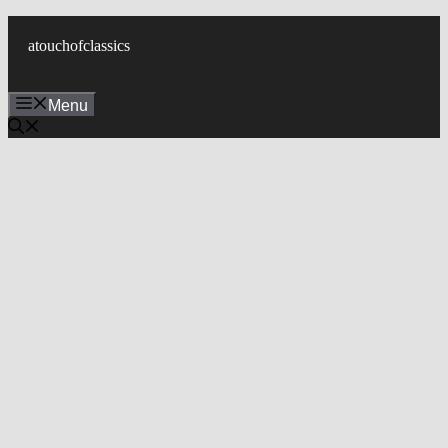
컨
텐
atouchofclassics
츠
로
Menu
건
너
뛰
기