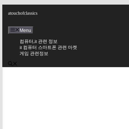
컨
텐
atouchofclassics
츠
로
Menu
건
너
컴퓨터,it 관련 정보
뛰
it 컴퓨터 스마트폰 관련 마켓
기
게임 관련정보