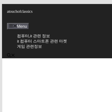
컨
텐
atouchofclassics
츠
로
Menu
건
너
컴퓨터,it 관련 정보
뛰
it 컴퓨터 스마트폰 관련 마켓
기
게임 관련정보