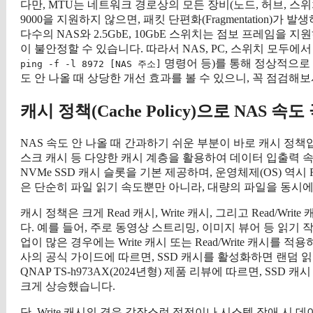
다만, MTU는 네트워크 경로상의 모든 장비(노드, 허브, 스
9000을 지원하지 않으면, 패킷 단편화(Fragmentation)가
다수의 NAS와 2.5GbE, 10GbE 스위치는 점보 프레임을
이 불안정할 수 있습니다. 따라서 NAS, PC, 스위치 모두에서 MT
명령어 등)를 통해 정상적으로 
ping -f -l 8972 [NAS 주소]
도 안 나올 때 상당한 개선 효과를 볼 수 있으니, 꼭 점검해
캐시 정책(Cache Policy)으로 NAS 속
NAS 속도 안 나올 때 간과하기 쉬운 부분이 바로 캐시 정책입
스크 캐시 등 다양한 캐시 계층을 활용하여 데이터 입출력 속
NVMe SSD 캐시 슬롯을 기본 제공하며, 운영체제(OS) 역시 
은 단순히 파일 읽기 속도뿐만 아니라, 대량의 파일을 동시에 
캐시 정책은 크게 Read 캐시, Write 캐시, 그리고 Read/
다. 예를 들어, 주로 동영상 스트리밍, 이미지 뷰어 등 읽기 작
업이 많은 경우에는 Write 캐시 또는 Read/Write 캐시를 적용하
사의 공식 가이드에 따르면, SSD 캐시를 활성화하면 랜덤 읽
QNAP TS-h973AX(2024년형) 제품 리뷰에 따르면, SSD 캐시 
크게 상승했습니다.
단, Write 캐시의 경우 갑작스런 정전이나 시스템 장애 시 