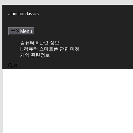
컨
텐
atouchofclassics
츠
로
Menu
건
너
컴퓨터,it 관련 정보
뛰
it 컴퓨터 스마트폰 관련 마켓
기
게임 관련정보