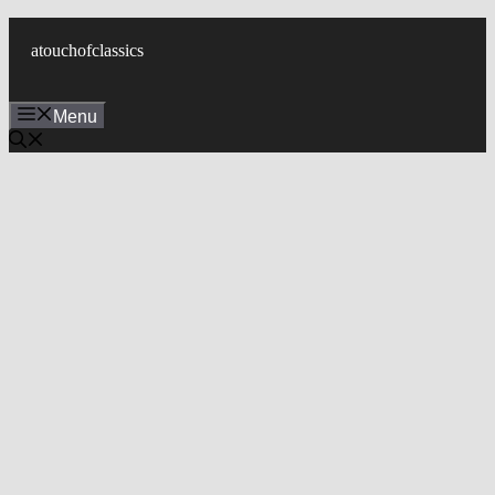
컨
텐
atouchofclassics
츠
로
Menu
건
너
뛰
기