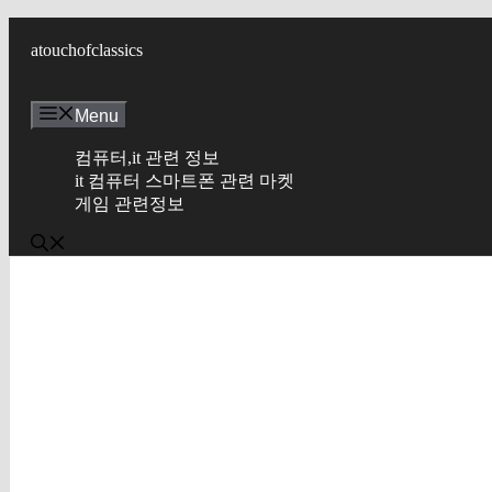
컨
텐
atouchofclassics
츠
로
Menu
건
너
컴퓨터,it 관련 정보
뛰
it 컴퓨터 스마트폰 관련 마켓
기
게임 관련정보