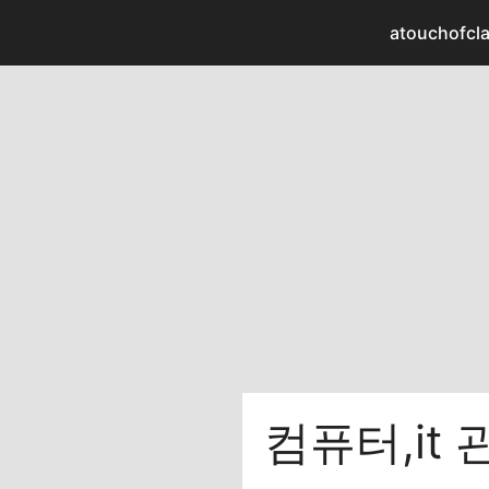
컨
atouchofcla
텐
츠
로
건
너
뛰
기
컴퓨터,it