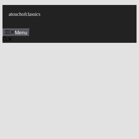
컨
텐
atouchofclassics
츠
로
Menu
건
너
뛰
기