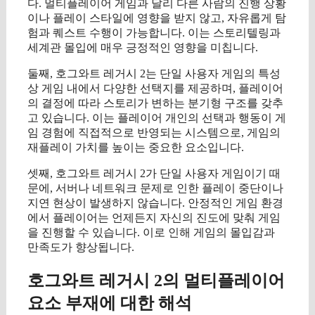
다. 멀티플레이어 게임과 달리 다른 사람의 진행 상황
이나 플레이 스타일에 영향을 받지 않고, 자유롭게 탐
험과 퀘스트 수행이 가능합니다. 이는 스토리텔링과
세계관 몰입에 매우 긍정적인 영향을 미칩니다.
둘째, 호그와트 레거시 2는 단일 사용자 게임의 특성
상 게임 내에서 다양한 선택지를 제공하며, 플레이어
의 결정에 따라 스토리가 변하는 분기형 구조를 갖추
고 있습니다. 이는 플레이어 개인의 선택과 행동이 게
임 경험에 직접적으로 반영되는 시스템으로, 게임의
재플레이 가치를 높이는 중요한 요소입니다.
셋째, 호그와트 레거시 2가 단일 사용자 게임이기 때
문에, 서버나 네트워크 문제로 인한 플레이 중단이나
지연 현상이 발생하지 않습니다. 안정적인 게임 환경
에서 플레이어는 언제든지 자신의 진도에 맞춰 게임
을 진행할 수 있습니다. 이로 인해 게임의 몰입감과
만족도가 향상됩니다.
호그와트 레거시 2의 멀티플레이어
요소 부재에 대한 해석