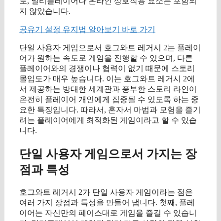
로, 멀티플레이어나 온라인 상호작용 요소는 포함되
지 않았습니다.
공유기 설정 유지법 알아보기 바로 가기
단일 사용자 게임으로서 호그와트 레거시 2는 플레이
어가 원하는 속도로 게임을 진행할 수 있으며, 다른
플레이어와의 경쟁이나 협력이 없기 때문에 스토리
몰입도가 매우 높습니다. 이는 호그와트 레거시 2에
서 제공하는 방대한 세계관과 풍부한 스토리 라인이
온전히 플레이어 개인에게 집중될 수 있도록 하는 중
요한 특징입니다. 따라서, 혼자서 마법과 모험을 즐기
려는 플레이어에게 최적화된 게임이라고 할 수 있습
니다.
단일 사용자 게임으로서 가지는 장
점과 특성
호그와트 레거시 2가 단일 사용자 게임이라는 점은
여러 가지 장점과 특성을 만들어 냅니다. 첫째, 플레
이어는 자신만의 페이스대로 게임을 즐길 수 있습니