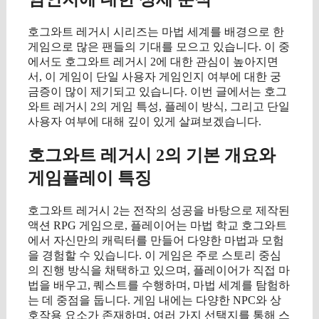
호그와트 레거시 시리즈는 마법 세계를 배경으로 한
게임으로 많은 팬들의 기대를 모으고 있습니다. 이 중
에서도 호그와트 레거시 2에 대한 관심이 높아지면
서, 이 게임이 단일 사용자 게임인지 여부에 대한 궁
금증이 많이 제기되고 있습니다. 이번 글에서는 호그
와트 레거시 2의 게임 특성, 플레이 방식, 그리고 단일
사용자 여부에 대해 깊이 있게 살펴보겠습니다.
호그와트 레거시 2의 기본 개요와
게임플레이 특징
호그와트 레거시 2는 전작의 성공을 바탕으로 제작된
액션 RPG 게임으로, 플레이어는 마법 학교 호그와트
에서 자신만의 캐릭터를 만들어 다양한 마법과 모험
을 경험할 수 있습니다. 이 게임은 주로 스토리 중심
의 진행 방식을 채택하고 있으며, 플레이어가 직접 마
법을 배우고, 퀘스트를 수행하며, 마법 세계를 탐험하
는 데 중점을 둡니다. 게임 내에는 다양한 NPC와 상
호작용 요소가 존재하며, 여러 가지 선택지를 통해 스