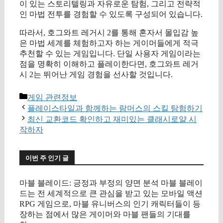
이 있는 스토리텔링과 자유로운 탐험, 그리고 전략적
인 마법 전투를 경험할 수 있도록 구성되어 있습니다.
따라서, 호그와트 레거시 2를 통해 혼자서 몰입감 높
은 마법 세계를 체험하고자 하는 게이머들에게 적극
추천할 수 있는 게임입니다. 단일 사용자 게임이라는
점을 명확히 이해하고 플레이한다면, 호그와트 레거
시 2는 뛰어난 게임 경험을 선사할 것입니다.
카
게임 관련정보
테
플레이스타일과 함께하는 람머스의 스킬 탐험하기
고
최신 교환코드 확인하고 재미있는 클래시로얄 시
리
작하자
이번 주 인기 글
마블 블레이드: 긍정과 부정의 양면 분석 마블 블레이
드는 전 세계적으로 큰 관심을 받고 있는 모바일 액션
RPG 게임으로, 마블 유니버스의 인기 캐릭터들이 등
장하는 점에서 많은 게이머와 마블 팬들의 기대를