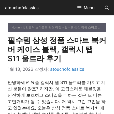
컨
atouchofclassics
Menu
텐
츠
로
Home
»
it 컴퓨터 스마트폰 관련 마켓
» 필수템 삼성 정품 스마트 북커버 케이스 블랙, 갤럭시 탭 S11 울트라 후기
건
너
필수템 삼성 정품 스마트 북커
뛰
기
버 케이스 블랙, 갤럭시 탭
S11 울트라 후기
1월 13, 2026
작성자:
atouchofclassics
안녕하세요 요즘 갤럭시 탭 S11 울트라를 가지고 계
신 분들이 많죠? 하지만, 이 고급스러운 태블릿을
안전하게 보호하고 스타일을 더하는 것은 또 다른
고민거리가 될 수 있습니다. 저 역시 그런 고민을 하
고 있었는데요, 오늘은 삼성 정품 스마트 북커버 케