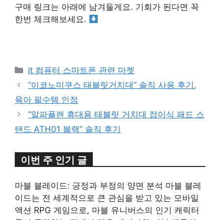
구매 링크는 아래에 남겨둘게요. 기회가 된다면 꼭
한번 체크해보세요.
구매 정보 확인
카
it 컴퓨터 스마트폰 관련 마켓
테
“이코노미쿠스 태블릿거치대” 솔직 사용 후기,
고
육아 필수템 인정
리
“알파플랜 휴대용 태블릿 거치대 접이식 패드 스
탠드 ATH01 블랙” 솔직 후기
이번 주 인기 글
마블 블레이드: 긍정과 부정의 양면 분석 마블 블레
이드는 전 세계적으로 큰 관심을 받고 있는 모바일
액션 RPG 게임으로, 마블 유니버스의 인기 캐릭터