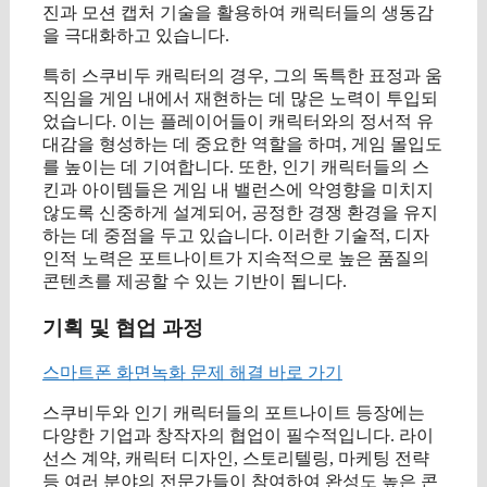
진과 모션 캡처 기술을 활용하여 캐릭터들의 생동감
을 극대화하고 있습니다.
특히 스쿠비두 캐릭터의 경우, 그의 독특한 표정과 움
직임을 게임 내에서 재현하는 데 많은 노력이 투입되
었습니다. 이는 플레이어들이 캐릭터와의 정서적 유
대감을 형성하는 데 중요한 역할을 하며, 게임 몰입도
를 높이는 데 기여합니다. 또한, 인기 캐릭터들의 스
킨과 아이템들은 게임 내 밸런스에 악영향을 미치지
않도록 신중하게 설계되어, 공정한 경쟁 환경을 유지
하는 데 중점을 두고 있습니다. 이러한 기술적, 디자
인적 노력은 포트나이트가 지속적으로 높은 품질의
콘텐츠를 제공할 수 있는 기반이 됩니다.
기획 및 협업 과정
스마트폰 화면녹화 문제 해결 바로 가기
스쿠비두와 인기 캐릭터들의 포트나이트 등장에는
다양한 기업과 창작자의 협업이 필수적입니다. 라이
선스 계약, 캐릭터 디자인, 스토리텔링, 마케팅 전략
등 여러 분야의 전문가들이 참여하여 완성도 높은 콘