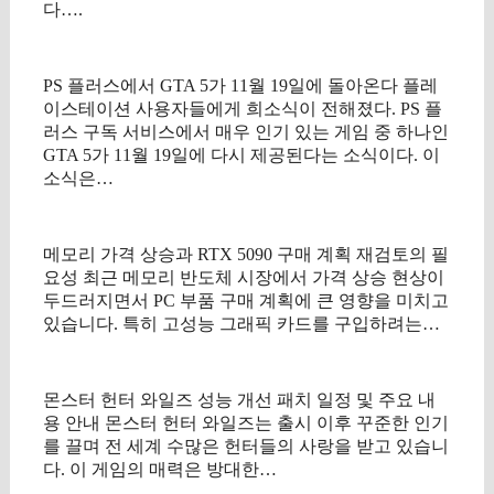
다….
PS 플러스에서 GTA 5가 11월 19일에 돌아온다 플레
이스테이션 사용자들에게 희소식이 전해졌다. PS 플
러스 구독 서비스에서 매우 인기 있는 게임 중 하나인
GTA 5가 11월 19일에 다시 제공된다는 소식이다. 이
소식은…
메모리 가격 상승과 RTX 5090 구매 계획 재검토의 필
요성 최근 메모리 반도체 시장에서 가격 상승 현상이
두드러지면서 PC 부품 구매 계획에 큰 영향을 미치고
있습니다. 특히 고성능 그래픽 카드를 구입하려는…
몬스터 헌터 와일즈 성능 개선 패치 일정 및 주요 내
용 안내 몬스터 헌터 와일즈는 출시 이후 꾸준한 인기
를 끌며 전 세계 수많은 헌터들의 사랑을 받고 있습니
다. 이 게임의 매력은 방대한…