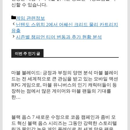
신할 수 있습니다.
카
게임 관련정보
테
닌텐도 스위치 2에서 어쌔신 크리드 물리 카트리지
고
유출
리
시즌별 챔피언 티어 변동과 추가 현황 분석
이번 주 인기 글
마블 블레이드: 긍정과 부정의 양면 분석 마블 블레이
드는 전 세계적으로 큰 관심을 받고 있는 모바일 액션
RPG 게임으로, 마블 유니버스의 인기 캐릭터들이 등
장하는 점에서 많은 게이머와 마블 팬들의 기대를
한…
블랙 옵스 7 새로운 수정으로 코옵 캠페인과 좀비 모
드 혁신 블랙 옵스 시리즈는 그동안 강력한 스토리텔
링과 몰입감 높은 게임 플레이로 전 세계 많은 팬을