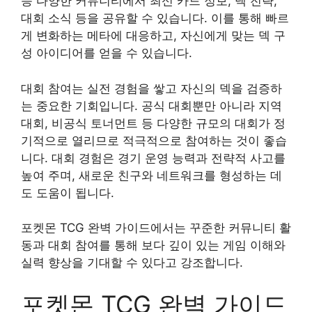
등 다양한 커뮤니티에서 최신 카드 정보, 덱 전략,
대회 소식 등을 공유할 수 있습니다. 이를 통해 빠르
게 변화하는 메타에 대응하고, 자신에게 맞는 덱 구
성 아이디어를 얻을 수 있습니다.
대회 참여는 실전 경험을 쌓고 자신의 덱을 검증하
는 중요한 기회입니다. 공식 대회뿐만 아니라 지역
대회, 비공식 토너먼트 등 다양한 규모의 대회가 정
기적으로 열리므로 적극적으로 참여하는 것이 좋습
니다. 대회 경험은 경기 운영 능력과 전략적 사고를
높여 주며, 새로운 친구와 네트워크를 형성하는 데
도 도움이 됩니다.
포켓몬 TCG 완벽 가이드에서는 꾸준한 커뮤니티 활
동과 대회 참여를 통해 보다 깊이 있는 게임 이해와
실력 향상을 기대할 수 있다고 강조합니다.
포켓몬 TCG 완벽 가이드