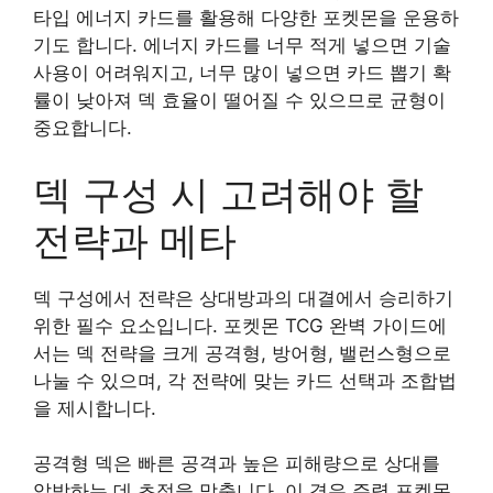
타입 에너지 카드를 활용해 다양한 포켓몬을 운용하
기도 합니다. 에너지 카드를 너무 적게 넣으면 기술
사용이 어려워지고, 너무 많이 넣으면 카드 뽑기 확
률이 낮아져 덱 효율이 떨어질 수 있으므로 균형이
중요합니다.
덱 구성 시 고려해야 할
전략과 메타
덱 구성에서 전략은 상대방과의 대결에서 승리하기
위한 필수 요소입니다. 포켓몬 TCG 완벽 가이드에
서는 덱 전략을 크게 공격형, 방어형, 밸런스형으로
나눌 수 있으며, 각 전략에 맞는 카드 선택과 조합법
을 제시합니다.
공격형 덱은 빠른 공격과 높은 피해량으로 상대를
압박하는 데 초점을 맞춥니다. 이 경우 주력 포켓몬