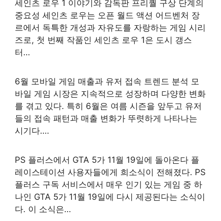
세인츠 로우 1 이야기와 감독판 프리퀄 구상 단계의
중요성 세인츠 로우는 오픈 월드 액션 어드벤처 장
르에서 독특한 개성과 자유도를 자랑하는 게임 시리
즈로, 첫 번째 작품인 세인츠 로우 1은 도시 갱스
터…
6월 모바일 게임 매출과 유저 접속 트렌드 분석 모
바일 게임 시장은 지속적으로 성장하며 다양한 변화
를 겪고 있다. 특히 6월은 여름 시즌을 앞두고 유저
들의 접속 패턴과 매출 변화가 뚜렷하게 나타나는
시기다….
PS 플러스에서 GTA 5가 11월 19일에 돌아온다 플
레이스테이션 사용자들에게 희소식이 전해졌다. PS
플러스 구독 서비스에서 매우 인기 있는 게임 중 하
나인 GTA 5가 11월 19일에 다시 제공된다는 소식이
다. 이 소식은…