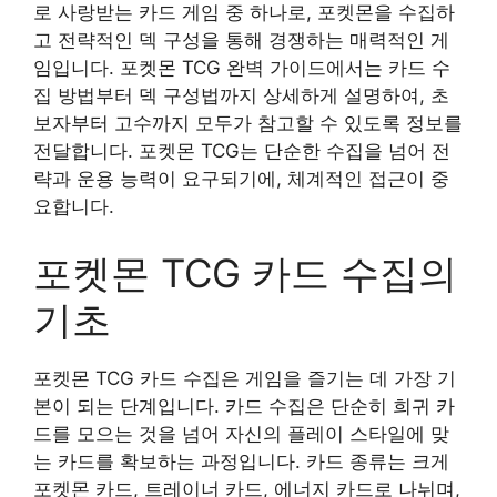
로 사랑받는 카드 게임 중 하나로, 포켓몬을 수집하
고 전략적인 덱 구성을 통해 경쟁하는 매력적인 게
임입니다. 포켓몬 TCG 완벽 가이드에서는 카드 수
집 방법부터 덱 구성법까지 상세하게 설명하여, 초
보자부터 고수까지 모두가 참고할 수 있도록 정보를
전달합니다. 포켓몬 TCG는 단순한 수집을 넘어 전
략과 운용 능력이 요구되기에, 체계적인 접근이 중
요합니다.
포켓몬 TCG 카드 수집의
기초
포켓몬 TCG 카드 수집은 게임을 즐기는 데 가장 기
본이 되는 단계입니다. 카드 수집은 단순히 희귀 카
드를 모으는 것을 넘어 자신의 플레이 스타일에 맞
는 카드를 확보하는 과정입니다. 카드 종류는 크게
포켓몬 카드, 트레이너 카드, 에너지 카드로 나뉘며,