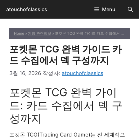
컨
atouchofclassics
Menu
텐
츠
로
Home
»
게임 관련정보
» 포켓몬 TCG 완벽 가이드 카드 수집에서 덱 구성까지
건
너
포켓몬 TCG 완벽 가이드 카
뛰
기
드 수집에서 덱 구성까지
3월 16, 2026
작성자:
atouchofclassics
포켓몬 TCG 완벽 가이
드: 카드 수집에서 덱 구
성까지
포켓몬 TCG(Trading Card Game)는 전 세계적으