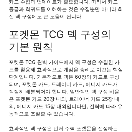
카드 수집과 업데이트가 필요합니다. 따라서 카드
등급과 희귀도를 이해하는 것은 수집뿐만 아니라 최
신 덱 구성에도 큰 도움이 됩니다.
포켓몬 TCG 덱 구성의
기본 원칙
포켓몬 TCG 완벽 가이드에서 덱 구성은 수집한 카
드를 활용해 효과적으로 게임을 승리로 이끄는 핵심
단계입니다. 기본적으로 덱은 60장의 카드로 구성
되며, 포켓몬 카드, 트레이너 카드, 에너지 카드가
적절히 배분되어야 합니다. 일반적인 덱 구성 비율
은 포켓몬 카드 20장 내외, 트레이너 카드 25장 내
외, 에너지 카드 15장 내외입니다만, 전략에 따라 유
동적으로 조절할 수 있습니다.
효과적인 덱 구성은 먼저 주력 포켓몬을 선정하는