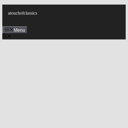
컨
텐
atouchofclassics
츠
로
Menu
건
너
뛰
기