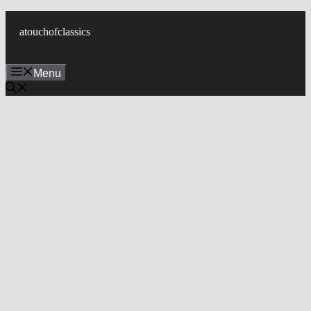
컨
텐
atouchofclassics
츠
로
Menu
건
너
뛰
기