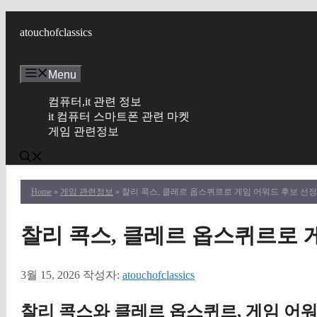
컨
텐
atouchofclassics
츠
로
Menu
건
너
컴퓨터,it 관련 정보
뛰
it 컴퓨터 스마트폰 관련 마켓
기
게임 관련정보
Home
»
게임 관련정보
» 찰리 콕스, 클레르 옵스퀴르로 게임 어워드 후보 선정
찰리 콕스, 클레르 옵스퀴르로 
3월 15, 2026
작성자:
atouchofclassics
찰리 콕스와 클레르 옵스퀴르, 게임 어