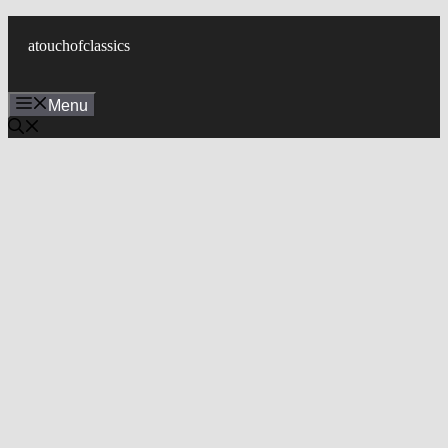
컨
텐
atouchofclassics
츠
로
Menu
건
너
뛰
기