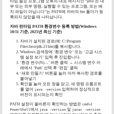
타임 필요 프로그램 오류의 대표 메시지인 “java’는 내
부 또는 외부 명령, 실행할 수 있는 프로그램, 또는 배
치 파일이 아닙니다”는 PATH에 자바의 bin 폴더가 등
록되지 않았을 때 나타납니다.
자바 런타임 PATH 환경변수 등록 방법(Windows
10/11 기준, 2025년 최신 기준)
자바가 설치된 경로(예: C:\Program
Files\Java\jdk-21\bin)를 복사합니다.
Windows 검색창에 ‘환경 변수’ 또는 ‘고급 시스
템 설정 보기’ 입력 후 진입합니다.
‘환경 변수(N)…’ 버튼 클릭 → 시스템 변수 아
래에서 ‘Path’ 선택 후 ‘편집’ 클릭
‘새로 만들기’ 버튼을 눌러 아까 복사한 경로를
붙여넣기
확인을 눌러 모든 창을 닫고, 새 명령 프롬프트
를 열어
입력하여 정상적으로
java -version
버전이 표시되는지 확인
PATH 설정이 올바른지 확인하는 방법은
나
cmd
에서
및
PowerShell
java -version
javac -version