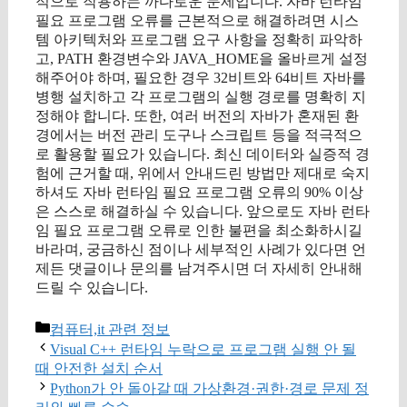
적으로 작용하는 까다로운 문제입니다. 자바 런타임
필요 프로그램 오류를 근본적으로 해결하려면 시스
템 아키텍처와 프로그램 요구 사항을 정확히 파악하
고, PATH 환경변수와 JAVA_HOME을 올바르게 설정
해주어야 하며, 필요한 경우 32비트와 64비트 자바를
병행 설치하고 각 프로그램의 실행 경로를 명확히 지
정해야 합니다. 또한, 여러 버전의 자바가 혼재된 환
경에서는 버전 관리 도구나 스크립트 등을 적극적으
로 활용할 필요가 있습니다. 최신 데이터와 실증적 경
험에 근거할 때, 위에서 안내드린 방법만 제대로 숙지
하셔도 자바 런타임 필요 프로그램 오류의 90% 이상
은 스스로 해결하실 수 있습니다. 앞으로도 자바 런타
임 필요 프로그램 오류로 인한 불편을 최소화하시길
바라며, 궁금하신 점이나 세부적인 사례가 있다면 언
제든 댓글이나 문의를 남겨주시면 더 자세히 안내해
드릴 수 있습니다.
카
컴퓨터,it 관련 정보
테
Visual C++ 런타임 누락으로 프로그램 실행 안 될
고
때 안전한 설치 순서
리
Python가 안 돌아갈 때 가상환경·권한·경로 문제 정