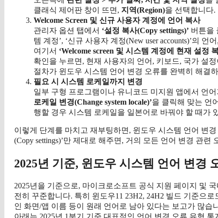
클래식 제어판 창이 뜨면,
지역(Region)
을 선택합니다.
Welcome Screen 및 신규 사용자 계정에 언어 복사
관리자 옵션 탭에서
‘설정 복사(Copy settings)’
버튼을 클릭
템 계정’, ‘신규 사용자 계정(New user accounts)’
여기서
‘Welcome screen 및 시스템 계정에 현재 설정 
확인을 누르면, 현재 사용자의 언어, 키보드, 국가 설
절차가 윈도우 시스템 언어 변경 오류를 완벽히 해결
필요 시 시스템 로케일까지 변경
일부 구형 프로그램이나 유니코드 미지원 앱에서 언어
로케일 변경(Change system locale)’
을 클릭해 맞는 언
행할 경우 시스템 로케일을 일본어로 바꿔야 할 때가 
이렇게 단계를 마치고 재부팅하면, 윈도우 시스템 언어 변경 
(Copy settings)’만 제대로 해주면, 거의 모든 언어 변경 
2025년 기준, 윈도우 시스템 언어 변경
2025년을 기준으로, 마이크로소프트 공식 지원 페이지 및 국
전히 꾸준합니다. 특히 윈도우11 23H2, 24H2 빌드 기준
인 화면/앱 이름 등이 원래 언어로 남아 있다는 보고가 많습
아래는 2025년 1분기 기준 대표적인 언어 변경 오류 유형 