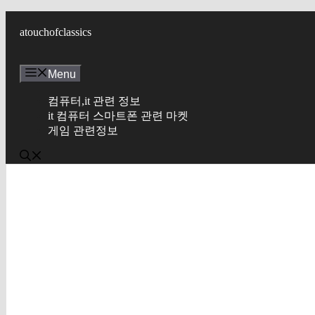
컨
텐
atouchofclassics
츠
로
Menu
건
너
컴퓨터,it 관련 정보
뛰
it 컴퓨터 스마트폰 관련 마켓
기
게임 관련정보