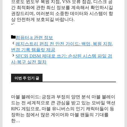
으로도 윈도우 복원 지점, VSS 오류 점검, 디스크 공
간 최적화에 관한 최신 정보를 계속해서 확인하시길
권장드리며, 여러분의 소중한 데이터와 시스템이 항
상 안전하게 보호되길 바랍니다.
“`
카
컴퓨터,it 관련 정보
테
레지스트리 편집 전 안전 가이드: 백업, 복원 지점,
고
변경 기록 템플릿 제공
리
SFC와 DISM 제대로 쓰기: 손상된 시스템 파일 검
사·복구 실전 절차
이번 주 인기 글
마블 블레이드: 긍정과 부정의 양면 분석 마블 블레이
드는 전 세계적으로 큰 관심을 받고 있는 모바일 액션
RPG 게임으로, 마블 유니버스의 인기 캐릭터들이 등
장하는 점에서 많은 게이머와 마블 팬들의 기대를
한…