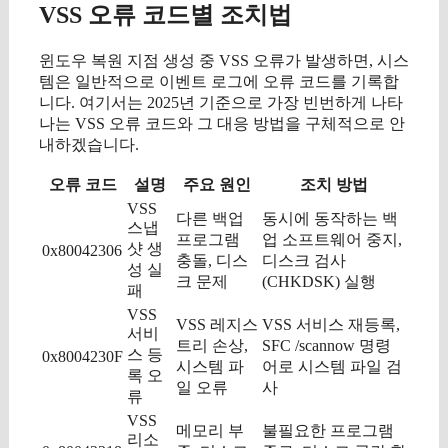
VSS 오류 코드별 조치법
윈도우 복원 지점 생성 중 VSS 오류가 발생하면, 시스
템은 일반적으로 이벤트 로그에 오류 코드를 기록합
니다. 여기서는 2025년 기준으로 가장 빈번하게 나타
나는 VSS 오류 코드와 그 대응 방법을 구체적으로 안
내하겠습니다.
오류 코드
설명
주요 원인
조치 방법
VSS
다른 백업
동시에 동작하는 백
스냅
프로그램
업 소프트웨어 중지,
샷 생
0x80042306
충돌, 디스
디스크 검사
성 실
크 문제
(CHKDSK) 실행
패
VSS
VSS 레지스
VSS 서비스 재등록,
서비
트리 손상,
SFC /scannow 명령
스 등
0x8004230F
시스템 파
어로 시스템 파일 검
록 오
일 오류
사
류
VSS
메모리 부
불필요한 프로그램
리소