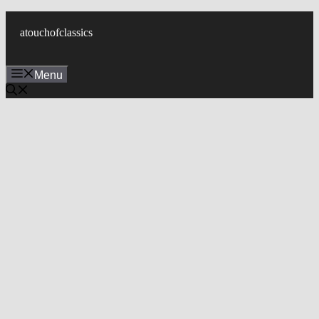
컨
텐
atouchofclassics
츠
로
Menu
건
너
뛰
기