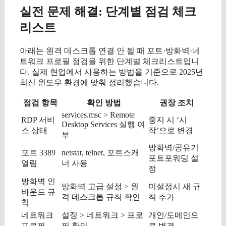
실전 문제 해결: 단계별 점검 체크
리스트
아래는 원격 데스크톱 연결 안 될 때 포트·방화벽·네
트워크 프로필 점검을 위한 단계별 체크리스트입니
다. 실제 현업에서 사용하는 방법을 기준으로 2025년
최신 윈도우 환경에 맞춰 정리했습니다.
점검 항목
확인 방법
권장 조치
services.msc > Remote
RDP 서비
중지 시 ‘시
Desktop Services 실행 여
스 상태
작’으로 변경
부
방화벽/공유기
포트 3389
netstat, telnet, 포트스캐
포트포워딩 설
열림
너 사용
정
방화벽 인
방화벽 고급 설정 > 원
미설정시 새 규
바운드 규
격 데스크톱 규칙 확인
칙 추가
칙
네트워크
설정 > 네트워크 > 프로
개인/도메인으
프로필
필 확인
로 변경