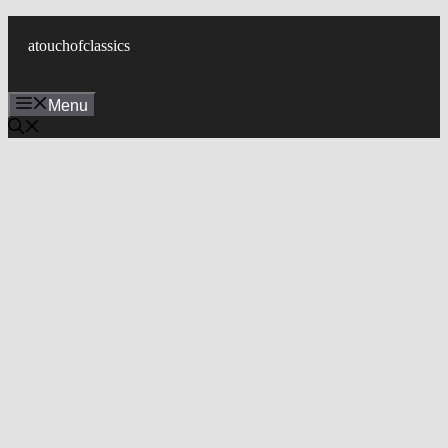
컨
텐
atouchofclassics
츠
로
Menu
건
너
뛰
기