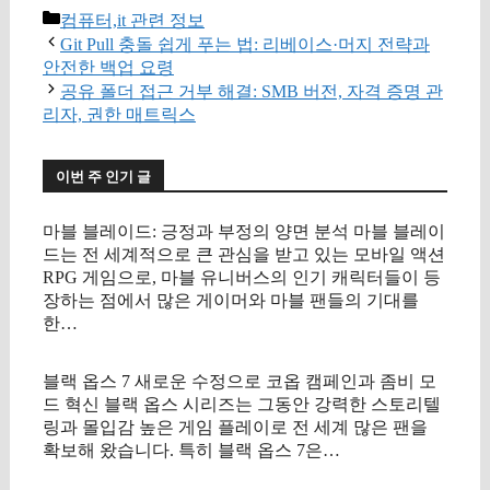
카
컴퓨터,it 관련 정보
테
Git Pull 충돌 쉽게 푸는 법: 리베이스·머지 전략과
고
안전한 백업 요령
리
공유 폴더 접근 거부 해결: SMB 버전, 자격 증명 관
리자, 권한 매트릭스
이번 주 인기 글
마블 블레이드: 긍정과 부정의 양면 분석 마블 블레이
드는 전 세계적으로 큰 관심을 받고 있는 모바일 액션
RPG 게임으로, 마블 유니버스의 인기 캐릭터들이 등
장하는 점에서 많은 게이머와 마블 팬들의 기대를
한…
블랙 옵스 7 새로운 수정으로 코옵 캠페인과 좀비 모
드 혁신 블랙 옵스 시리즈는 그동안 강력한 스토리텔
링과 몰입감 높은 게임 플레이로 전 세계 많은 팬을
확보해 왔습니다. 특히 블랙 옵스 7은…