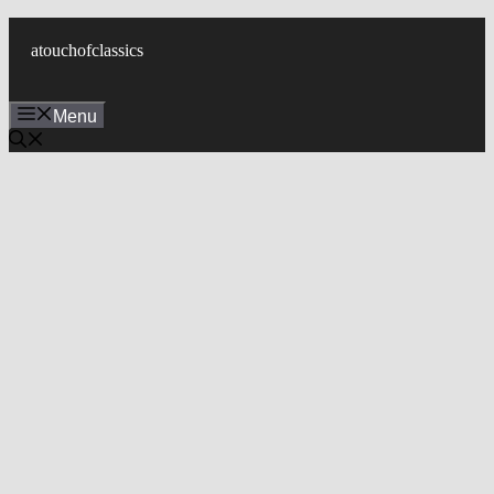
컨
텐
atouchofclassics
츠
로
Menu
건
너
뛰
기