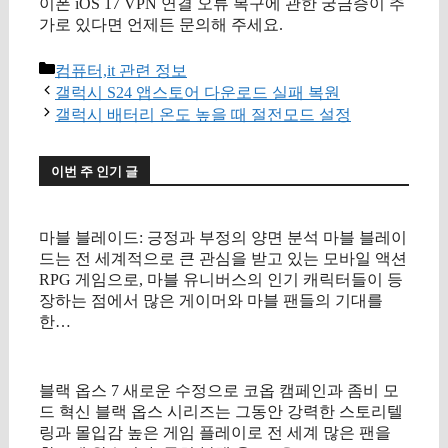
이폰 iOS 17 VPN 연결 오류 복구에 관한 궁금증이 추
가로 있다면 언제든 문의해 주세요.
카
컴퓨터,it 관련 정보
테
갤럭시 S24 앱스토어 다운로드 실패 복원
고
갤럭시 배터리 온도 높을 때 절전모드 설정
리
이번 주 인기 글
마블 블레이드: 긍정과 부정의 양면 분석 마블 블레이
드는 전 세계적으로 큰 관심을 받고 있는 모바일 액션
RPG 게임으로, 마블 유니버스의 인기 캐릭터들이 등
장하는 점에서 많은 게이머와 마블 팬들의 기대를
한…
블랙 옵스 7 새로운 수정으로 코옵 캠페인과 좀비 모
드 혁신 블랙 옵스 시리즈는 그동안 강력한 스토리텔
링과 몰입감 높은 게임 플레이로 전 세계 많은 팬을