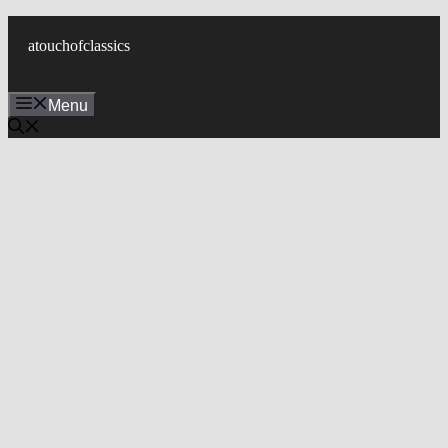
컨
텐
atouchofclassics
츠
로
Menu
건
너
뛰
기