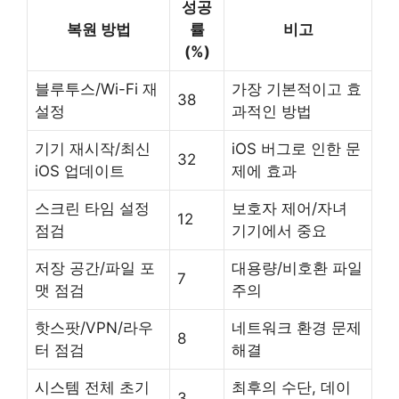
성공
복원 방법
률
비고
(%)
블루투스/Wi-Fi 재
가장 기본적이고 효
38
설정
과적인 방법
기기 재시작/최신
iOS 버그로 인한 문
32
iOS 업데이트
제에 효과
스크린 타임 설정
보호자 제어/자녀
12
점검
기기에서 중요
저장 공간/파일 포
대용량/비호환 파일
7
맷 점검
주의
핫스팟/VPN/라우
네트워크 환경 문제
8
터 점검
해결
시스템 전체 초기
최후의 수단, 데이
3