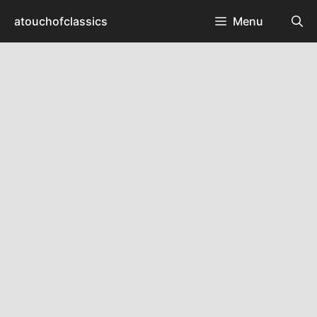
컨
atouchofclassics
Menu
텐
츠
로
건
너
뛰
기