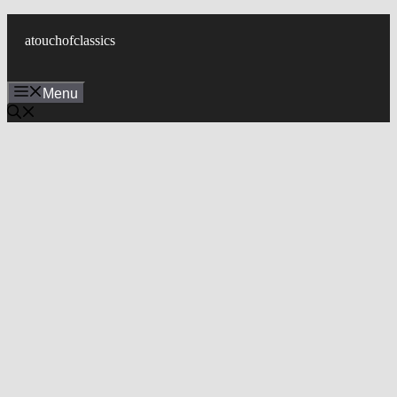
컨
텐
atouchofclassics
츠
로
Menu
건
너
뛰
기