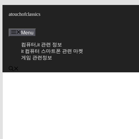
컨
텐
atouchofclassics
츠
로
Menu
건
너
컴퓨터,it 관련 정보
뛰
it 컴퓨터 스마트폰 관련 마켓
기
게임 관련정보