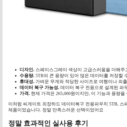
디자인.
스페이스그레이 색상이 고급스러움을 더해주고,
수용량.
5TB의 큰 용량이 있어 많은 데이터를 저장할 
휴대성.
가벼운 무게와 적당한 사이즈로 여행이나 외출 
데이터 복구 가능성.
데이터 복구 전용으로 설계된 파우
가격.
현재 가격은 265,000원이지만, 이 기능과 용량
이처럼 씨게이트 외장하드 데이터복구 전용파우치 5TB, 스
제품이었습니다. 정말 만족스러운 선택이었어요
정말 효과적인 실사용 후기