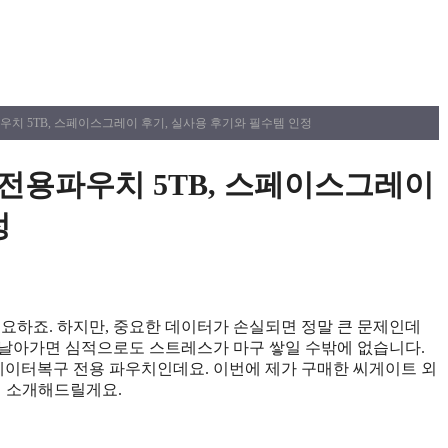
치 5TB, 스페이스그레이 후기, 실사용 후기와 필수템 인정
전용파우치 5TB, 스페이스그레이
정
중요하죠. 하지만, 중요한 데이터가 손실되면 정말 큰 문제인데
 날아가면 심적으로도 스트레스가 마구 쌓일 수밖에 없습니다.
 데이터복구 전용 파우치인데요. 이번에 제가 구매한 씨게이트 외
해 소개해드릴게요.
정보 확인