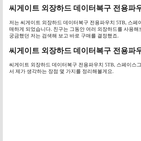
씨게이트 외장하드 데이터복구 전용파우치
저는 씨게이트 외장하드 데이터복구 전용파우치 5TB, 스페
매하게 되었습니다. 친구는 그동안 여러 외장하드를 사용해
궁금했던 저는 검색해 보고 바로 구매를 결정했죠.
씨게이트 외장하드 데이터복구 전용파우
씨게이트 외장하드 데이터복구 전용파우치 5TB, 스페이스
서 제가 생각하는 장점 몇 가지를 정리해볼게요.