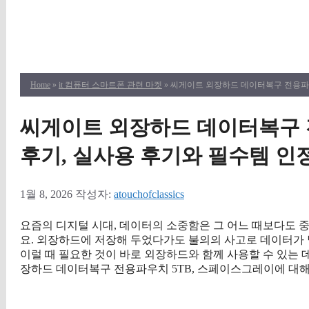
Home
»
it 컴퓨터 스마트폰 관련 마켓
» 씨게이트 외장하드 데이터복구 전용파우
씨게이트 외장하드 데이터복구 
후기, 실사용 후기와 필수템 인
1월 8, 2026
작성자:
atouchofclassics
요즘의 디지털 시대, 데이터의 소중함은 그 어느 때보다도 
요. 외장하드에 저장해 두었다가도 불의의 사고로 데이터가
이럴 때 필요한 것이 바로 외장하드와 함께 사용할 수 있는
장하드 데이터복구 전용파우치 5TB, 스페이스그레이에 대
구매 