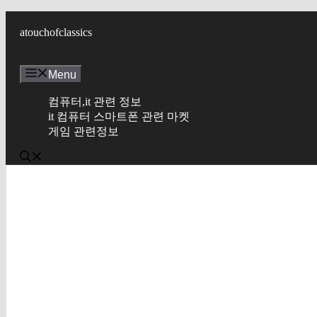
컨
텐
atouchofclassics
츠
로
Menu
건
너
컴퓨터,it 관련 정보
뛰
it 컴퓨터 스마트폰 관련 마켓
기
게임 관련정보