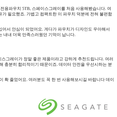
 전용파우치 5TB, 스페이스그레이를 처음 사용해봤습니다. 여
여유가 필요했죠. 가볍고 컴팩트한 이 파우치 덕분에 전혀 불편함
있어서 안심이 되었어요. 게다가 파우치가 디자인도 우아해서
는 내내 더욱 만족스러웠던 기억이 납니다.
페이스그레이가 정말 좋은 제품이라고 강하게 추천드립니다. 여러
해 충분히 합리적이기 때문이죠. 데이터 안전을 우선시하는 분
이 확 줄었어요. 여러분도 꼭 한 번 사용해보시길 바랍니다 데이