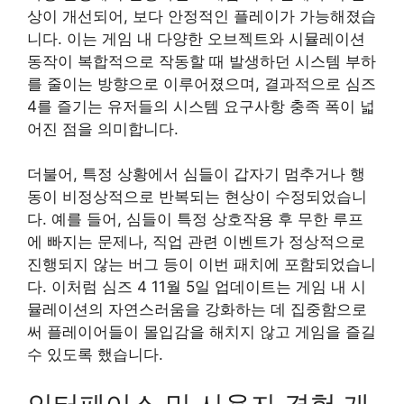
상이 개선되어, 보다 안정적인 플레이가 가능해졌습
니다. 이는 게임 내 다양한 오브젝트와 시뮬레이션
동작이 복합적으로 작동할 때 발생하던 시스템 부하
를 줄이는 방향으로 이루어졌으며, 결과적으로 심즈
4를 즐기는 유저들의 시스템 요구사항 충족 폭이 넓
어진 점을 의미합니다.
더불어, 특정 상황에서 심들이 갑자기 멈추거나 행
동이 비정상적으로 반복되는 현상이 수정되었습니
다. 예를 들어, 심들이 특정 상호작용 후 무한 루프
에 빠지는 문제나, 직업 관련 이벤트가 정상적으로
진행되지 않는 버그 등이 이번 패치에 포함되었습니
다. 이처럼 심즈 4 11월 5일 업데이트는 게임 내 시
뮬레이션의 자연스러움을 강화하는 데 집중함으로
써 플레이어들이 몰입감을 해치지 않고 게임을 즐길
수 있도록 했습니다.