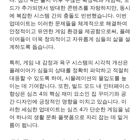
드가 추가되면서 방대한 콘텐츠를 자랑하지만, 동시
에 복잡한 시스템 간의 충돌도 빈번했습니다. 이번
업데이트는 이러한 문제들을 체계적으로 해결하여
안정적이고 유연한 게임 환경을 제공함으로써, 플레
이어들이 더욱 창의적이고 자유롭게 심들의 삶을 설
계하도록 돕습니다.
특히, 게임 내 감정과 욕구 시스템의 시각적 개선은
플레이어가 심들의 상태를 정확히 파악하고 적절히
대응할 수 있도록 하여, 시뮬레이션의 몰입도를 높
이는 데 기여합니다. 또한, 빌드 모드 내 인터페이스
향상은 심즈 4의 핵심 재미 요소인 집 꾸미기와 공
간 디자인에 긍정적인 영향을 미치고 있습니다. 이
러한 세심한 업데이트는 심즈 4가 단순한 게임을 넘
어 하나의 생활 문화 플랫폼으로 자리 잡는 데 밑거
름이 됩니다.