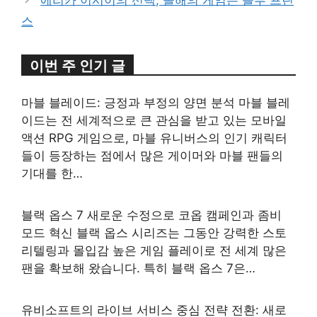
에리카 이시이의 선택, 올해의 게임은 블루 프린
리
스
이번 주 인기 글
마블 블레이드: 긍정과 부정의 양면 분석 마블 블레
이드는 전 세계적으로 큰 관심을 받고 있는 모바일
액션 RPG 게임으로, 마블 유니버스의 인기 캐릭터
들이 등장하는 점에서 많은 게이머와 마블 팬들의
기대를 한…
블랙 옵스 7 새로운 수정으로 코옵 캠페인과 좀비
모드 혁신 블랙 옵스 시리즈는 그동안 강력한 스토
리텔링과 몰입감 높은 게임 플레이로 전 세계 많은
팬을 확보해 왔습니다. 특히 블랙 옵스 7은…
유비소프트의 라이브 서비스 중심 전략 전환: 새로