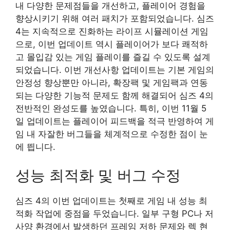
내 다양한 문제점들을 개선하고, 플레이어 경험을
향상시키기 위해 여러 패치가 포함되었습니다. 심즈
4는 지속적으로 진화하는 라이프 시뮬레이션 게임
으로, 이번 업데이트 역시 플레이어가 보다 쾌적하
고 몰입감 있는 게임 플레이를 즐길 수 있도록 설계
되었습니다. 이번 개선사항 업데이트는 기본 게임의
안정성 향상뿐만 아니라, 확장팩 및 게임팩과 연동
되는 다양한 기능적 문제도 함께 해결되어 심즈 4의
전반적인 완성도를 높였습니다. 특히, 이번 11월 5
일 업데이트는 플레이어 피드백을 적극 반영하여 게
임 내 자잘한 버그들을 체계적으로 수정한 점이 눈
에 띕니다.
성능 최적화 및 버그 수정
심즈 4의 이번 업데이트는 첫째로 게임 내 성능 최
적화 작업에 중점을 두었습니다. 일부 구형 PC나 저
사양 환경에서 발생하던 프레임 저하 문제와 렉 현