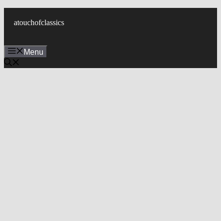
컨
텐
atouchofclassics
츠
로
Menu
건
너
뛰
기