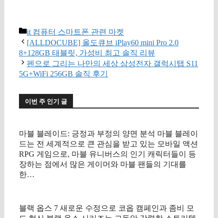
구매 정보 확인
카
it 컴퓨터 스마트폰 관련 마켓
테
[ALLDOCUBE] 올도큐브 iPlay60 mini Pro 2.0
고
8+128GB 태블릿, 가성비 최고 솔직 리뷰
리
펜으로 그리는 나만의 세상 삼성전자 갤럭시탭 S11
5G+WiFi 256GB 솔직 후기
이번 주 인기 글
마블 블레이드: 긍정과 부정의 양면 분석 마블 블레이
드는 전 세계적으로 큰 관심을 받고 있는 모바일 액션
RPG 게임으로, 마블 유니버스의 인기 캐릭터들이 등
장하는 점에서 많은 게이머와 마블 팬들의 기대를
한…
블랙 옵스 7 새로운 수정으로 코옵 캠페인과 좀비 모