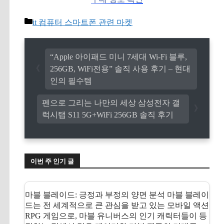
카
it 컴퓨터 스마트폰 관련 마켓
테
고
리
“Apple 아이패드 미니 7세대 Wi-Fi 블루,
256GB, WiFi전용” 솔직 사용 후기 – 현대
인의 필수템
펜으로 그리는 나만의 세상 삼성전자 갤
럭시탭 S11 5G+WiFi 256GB 솔직 후기
이번 주 인기 글
마블 블레이드: 긍정과 부정의 양면 분석 마블 블레이
드는 전 세계적으로 큰 관심을 받고 있는 모바일 액션
RPG 게임으로, 마블 유니버스의 인기 캐릭터들이 등