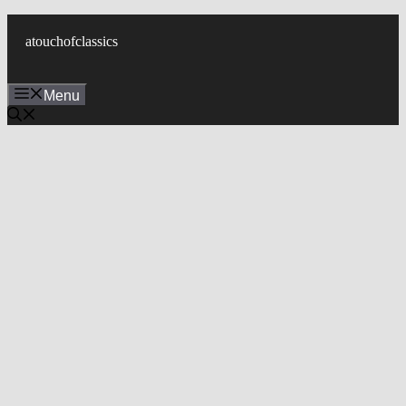
컨
텐
atouchofclassics
츠
로
Menu
건
너
뛰
기