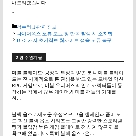
내드리겠습니다.
“`
카
컴퓨터,it 관련 정보
테
파이어폭스 오류 보고 창 반복 발생 시 조치법
고
DNS 캐시 초기화로 웹사이트 접속 오류 복구
리
이번 주 인기 글
마블 블레이드: 긍정과 부정의 양면 분석 마블 블레이
드는 전 세계적으로 큰 관심을 받고 있는 모바일 액션
RPG 게임으로, 마블 유니버스의 인기 캐릭터들이 등
장하는 점에서 많은 게이머와 마블 팬들의 기대를
한…
블랙 옵스 7 새로운 수정으로 코옵 캠페인과 좀비 모
드 혁신 블랙 옵스 시리즈는 그동안 강력한 스토리텔
링과 몰입감 높은 게임 플레이로 전 세계 많은 팬을
확보해 왔습니다. 특히 블랙 옵스 7은…