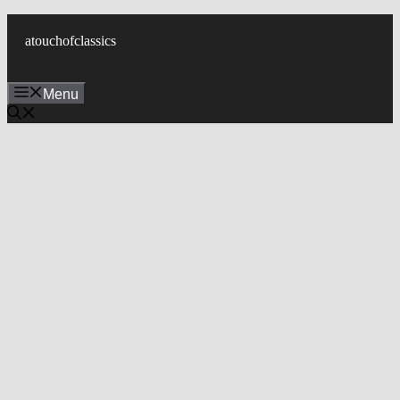
컨
텐
atouchofclassics
츠
로
Menu
건
너
뛰
기