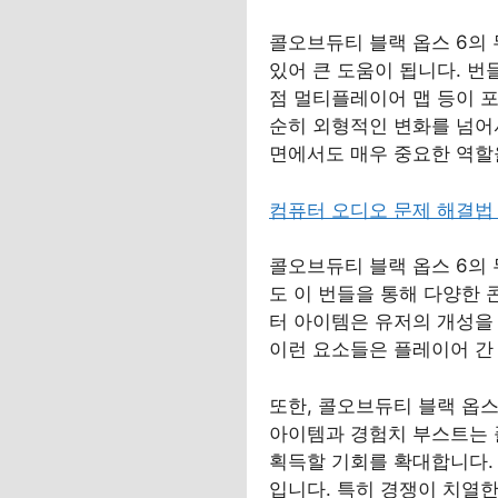
콜오브듀티 블랙 옵스 6의
있어 큰 도움이 됩니다. 번
점 멀티플레이어 맵 등이 포
순히 외형적인 변화를 넘어
면에서도 매우 중요한 역할
컴퓨터 오디오 문제 해결법
콜오브듀티 블랙 옵스 6의 
도 이 번들을 통해 다양한 
터 아이템은 유저의 개성을
이런 요소들은 플레이어 간
또한, 콜오브듀티 블랙 옵스
아이템과 경험치 부스트는 플
획득할 기회를 확대합니다.
입니다. 특히 경쟁이 치열