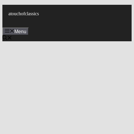
컨
텐
atouchofclassics
츠
로
Menu
건
너
뛰
기