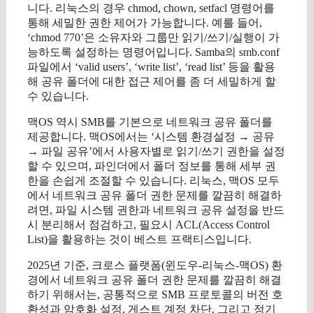
니다. 리눅스의 경우 chmod, chown, setfacl 명령어를
통해 세밀한 권한 제어가 가능합니다. 예를 들어,
‘chmod 770’은 소유자와 그룹만 읽기/쓰기/실행이 가
능하도록 설정하는 명령어입니다. Samba의 smb.conf
파일에서 ‘valid users’, ‘write list’, ‘read list’ 등을 활용
해 공유 폴더에 대한 접근 제어를 좀 더 세밀하게 할
수 있습니다.
맥OS 역시 SMB를 기본으로 네트워크 공유 폴더를
제공합니다. 맥OS에서는 ‘시스템 환경설정 → 공유
→ 파일 공유’에서 사용자별로 읽기/쓰기 권한을 설정
할 수 있으며, 파인더에서 폴더 정보를 통해 세부 권
한을 손쉽게 조절할 수 있습니다. 리눅스, 맥OS 모두
에서 네트워크 공유 폴더 권한 문제를 깔끔히 해결하
려면, 파일 시스템 권한과 네트워크 공유 설정을 반드
시 분리해서 점검하고, 필요시 ACL(Access Control
List)을 활용하는 것이 베스트 프랙티스입니다.
2025년 기준, 크로스 플랫폼(윈도우-리눅스-맥OS) 환
경에서 네트워크 공유 폴더 권한 문제를 깔끔히 해결
하기 위해서는, 공통적으로 SMB 프로토콜의 버전 호
환성과 암호화 설정, 게스트 계정 차단, 그리고 정기