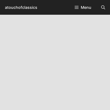
컨
atouchofclassics
Menu
텐
츠
로
건
너
뛰
기