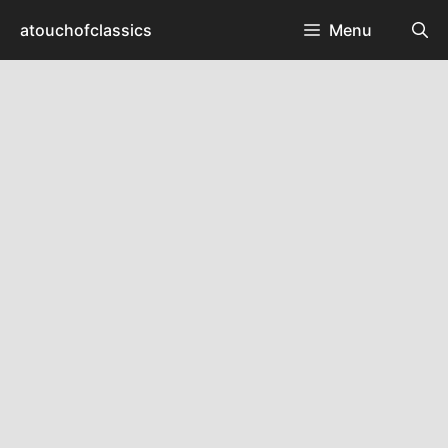
컨
atouchofclassics
Menu
텐
츠
로
건
너
뛰
기