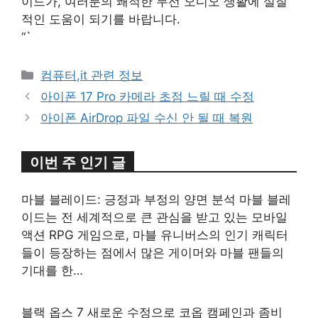
이드가, 여러분의 쾌적한 무선 오디오 생활에 실질
적인 도움이 되기를 바랍니다.
“`
카
컴퓨터,it 관련 정보
테
아이폰 17 Pro 카메라 초점 느릴 때 수정
고
아이폰 AirDrop 파일 수신 안 될 때 복원
리
이번 주 인기 글
마블 블레이드: 긍정과 부정의 양면 분석 마블 블레
이드는 전 세계적으로 큰 관심을 받고 있는 모바일
액션 RPG 게임으로, 마블 유니버스의 인기 캐릭터
들이 등장하는 점에서 많은 게이머와 마블 팬들의
기대를 한…
블랙 옵스 7 새로운 수정으로 코옵 캠페인과 좀비